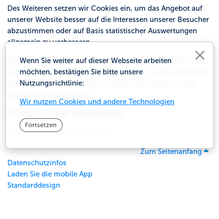
Des Weiteren setzen wir Cookies ein, um das Angebot auf
unserer Website besser auf die Interessen unserer Besucher
abzustimmen oder auf Basis statistischer Auswertungen
allgemein zu verbessern.
Schl
Des Weiteren setzen wir Cookies ein, um das Angebot auf
Wenn Sie weiter auf dieser Webseite arbeiten
unserer Website besser auf die Interessen unserer Besucher
möchten, bestätigen Sie bitte unsere
abzustimmen oder auf Basis statistischer Auswertungen
Nutzungsrichtlinie:
allgemein zu verbessern.
Wir nutzen Cookies und andere Technologien
Vollständige Richtlinie
Fortsetzen
Unsere Datenschutzerklärung
Zum Seitenanfang
Datenschutzinfos
Laden Sie die mobile App
Standarddesign