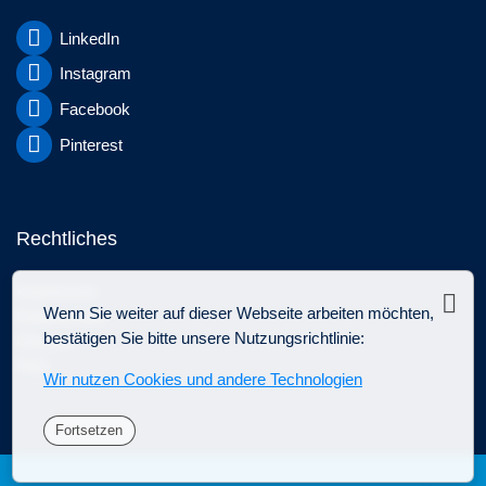
LinkedIn
Instagram
Facebook
Pinterest
Rechtliches
Impressum
Sch
Wenn Sie weiter auf dieser Webseite arbeiten möchten,
Datenschutz
bestätigen Sie bitte unsere Nutzungsrichtlinie:
Glossar
FAQ
Wir nutzen Cookies und andere Technologien
Fortsetzen