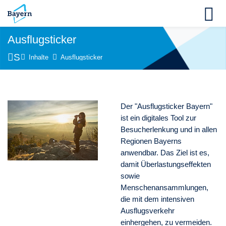
Skip to navigation
Skip to login form
Zum Hauptinhalt
Skip to accessibility options
Skip to footer
Skip accessibility options
M
Ausflugsticker
Startseite
Inhalte
Ausflugsticker
Der "Ausflugsticker Bayern"
ist ein
digitales Tool zur
Besucherlenkung
und in allen
Regionen Bayerns
anwendbar. Das Ziel ist es,
damit Überlastungseffekten
sowie
Menschenansammlungen,
die mit dem intensiven
Ausflugsverkehr
einhergehen, zu vermeiden.