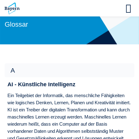
Skip to navigation
Skip to login form
Zum Hauptinhalt
Skip to accessibility options
Skip to footer
Skip accessibility options
M
Glossar
A
AI - Künstliche Intelligenz
Ein Teilgebiet der Informatik, das menschliche Fähigkeiten
wie logisches Denken, Lernen, Planen und Kreativität imitiert.
KI ist ein Treiber der digitalen Transformation und kann durch
maschinelles Lernen erzeugt werden. Maschinelles Lernen
wiederum heißt, dass ein Computer auf der Basis
vorhandener Daten und Algorithmen selbstständig Muster
und Gesetzmäßigkeiten erkennt und Lösungen entwickelt.