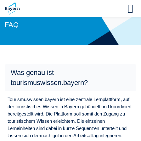
Skip to navigation
Skip to login form
Zum Hauptinhalt
Skip to accessibility options
Skip to footer
Skip accessibility options
M
FAQ
Was genau ist
tourismuswissen.bayern?
Tourismuswissen.bayern ist eine zentrale Lernplattform, auf
der touristisches Wissen in Bayern gebündelt und koordiniert
bereitgestellt wird. Die Plattform soll somit den Zugang zu
touristischem Wissen erleichtern. Die einzelnen
Lerneinheiten sind dabei in kurze Sequenzen unterteilt und
lassen sich demnach gut in den Arbeitsalltag integrieren.