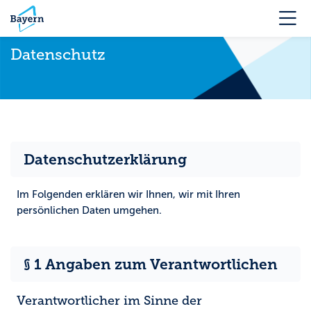
Skip to navigation
Skip to login form
Zum Hauptinhalt
Skip to accessibility options
Skip to footer
Skip accessibility options
M
Datenschutz
Datenschutzerklärung
Im Folgenden erklären wir Ihnen, wir mit Ihren
persönlichen Daten umgehen.
§ 1 Angaben zum Verantwortlichen
Verantwortlicher im Sinne der