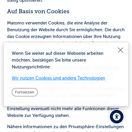
stetig optimieren.
Auf Basis von Cookies
Matomo verwendet Cookies, die eine Analyse der
Benutzung der Website durch Sie ermöglichen. Die durch
das Cookie erzeugten Informationen über Ihre Nutzung
des Internetangebotes werden auf einem Server in
Schl
Deutschland gespeichert. Wir haben Matomo so
Wenn Sie weiter auf dieser Webseite arbeiten
konfiguriert, dass kein Profiling stattfindet.
möchten, bestätigen Sie bitte unsere
Nutzungsrichtlinie:
Die IP-Adresse wird unmittelbar nach der Verarbeitung
und vor deren Speicherung anonymisiert, indem die
Wir nutzen Cookies und andere Technologien
letzten 2 Bytes weggekürzt werden. Sie haben die
Möglichkeit, die Installation der Cookies durch Änderung
Fortsetzen
der Einstellung Ihrer Browser-Software zu verhindern.
Wir weisen Sie darauf hin, dass bei entsprechender
Einstellung eventuell nicht mehr alle Funktionen dieser
Website zur Verfügung stehen.
Nähere Informationen zu den Privatsphäre-Einstellungen