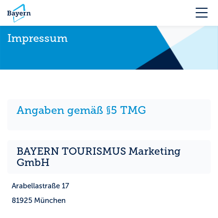
Skip to navigation
Skip to login form
Zum Hauptinhalt
Skip to accessibility options
Skip to footer
Skip accessibility options
M
Impressum
Angaben gemäß §5 TMG
BAYERN TOURISMUS Marketing
GmbH
Arabellastraße 17
81925 München